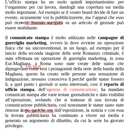
L’ufficio stampa ha un ruolo quindi importantissimo per
l’organismo per cui lavora, dandogli una copertura sui media
molto importante. Ad esempio se il vostro brand decide di fare un
evento, sicuramente voi lo pubblicizzerete, ma l’appeal che esso
Ottimizzazione SEO
può ricevere finendo stampato su un articolo di giornale può
essere strabiliante.
Il
comunicato stampa
è molto utilizzato nelle
campagne di
guerriglia marketing
, ovvero la dove avviene un operazione
fisica che sia unconventional, in un luogo, ad esempio per il
lancio della seconda stagione della serie Romanzo criminale, è
stata effettuata un operazione di guerriglia marketing, in zona
Eur-Magliana, a Roma sono state create delle statue che
Siti Web
dipingevano come eroi i protagonisti della serie della banda della
Magliana, questo ha creato nelle persone una sensazione di
indignazione, nessuno conosceva il perché quelle statue fossero
li, a quel punto i giornali si sono interessati, cosi il
reparto di
ufficio stampa
, dell’
agenzia di comunicazione
, ha mandato
comunicati stampa alle varie testate giornalistiche e dato visibilità
all’operazione, svelando che si trattasse di una trovata di
comunicazione pubblicitaria, così nonostante le statue siano state
rimosse dopo qualche ora dall’esposizione, la notizia e con essa
Social Network
la trovata pubblicitaria ha continuato a vivere sui media e
generato un argomento di dibattito, da cui la serie ha giovato
privilegio.