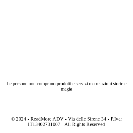
Sentiti
libero
di
raccontarci la
tua
idea
Le persone non comprano prodotti e servizi ma relazioni storie e
magia
© 2024 - ReadMore ADV - Via delle Sirene 34 - P.Iva:
IT13402731007 - All Rights Reserved