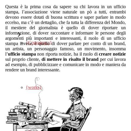
Questa è la prima cosa da sapere su chi lavora in un ufficio
{works}
stampa, l’associazione viene naturale un pò a tutti, entrambi
Campagne Banner e Display
devono essere dotati di buona scrittura e saper parlare in modo
eccelso, ma c’è un dettaglio, che fa tutta la differenza del Mondo,
{Feedback}
il mestiere del giornalista è quello di dover riportare un
informazione, di dover raccontare e informare le persone degli
argomenti più importanti e interessanti, il ruolo di un ufficio
{Consulenza}
Gestione Newsletter
stampa invece, è quello di dover parlare per conto di un brand,
un artista, un personaggio famoso, un movimento, insomma
l’
ufficio stampa
non riporta notizie, ha il ruolo di
creare notizie
sul proprio cliente,
di mettere in risalto il brand
per cui lavora
ad esempio, di pubblicizzare e comunicare in modo e maniera da
rendere un brand interessante.
Google ADS
{works}
Ottimizzazione SEO
Siti Web