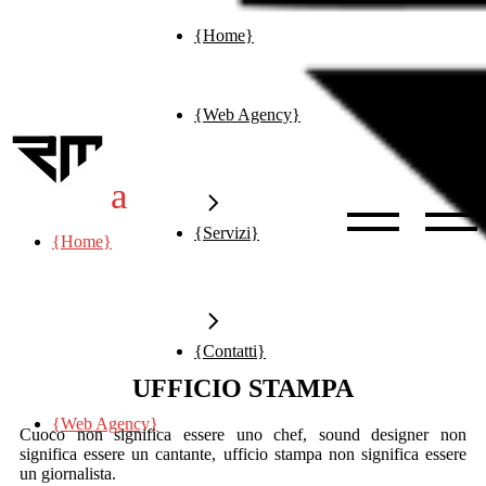
{Home}
{Web Agency}
{Servizi}
{Home}
{Contatti}
UFFICIO STAMPA
{Web Agency}
Cuoco non significa essere uno chef, sound designer non
{Consulenza}
Brand Identity
significa essere un cantante, ufficio stampa non significa essere
un giornalista.