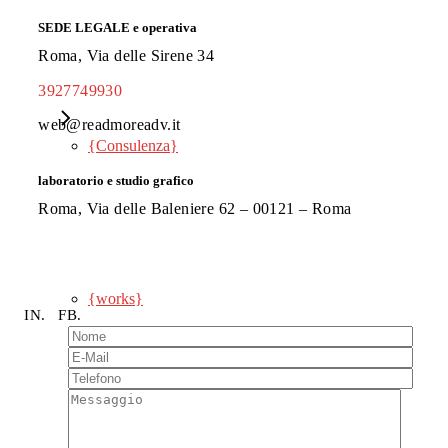
{works}
SEDE LEGALE e operativa
Roma, Via delle Sirene 34
Campagne Banner e Display
{Feedback}
3927749930
web@readmoreadv.it
{Consulenza}
Gestione Newsletter
laboratorio e studio grafico
Roma, Via delle Baleniere 62 – 00121 – Roma
Google ADS
{works}
IN.
FB.
Ottimizzazione SEO
Siti Web