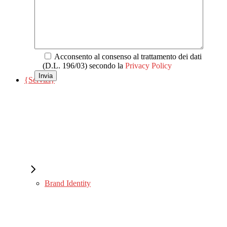
{Feedback}
Social Network
Acconsento al consenso al trattamento dei dati
(D.L. 196/03) secondo la
Privacy Policy
Invia
{Servizi}
Ufficio Stampa
Brand Identity
Sentiti
libero
di
raccontarci la
tua
idea