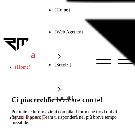
{Home}
{Web Agency}
{Servizi}
{Home}
{Contatti}
Ci piacerebbe
lavorare
con
te!
Per tutte le informazioni compila il form che trovi qui di
fianco. Il nostro Team ti risponderà nel più breve tempo
{Web Agency}
possibile.
{Consulenza}
Brand Identity