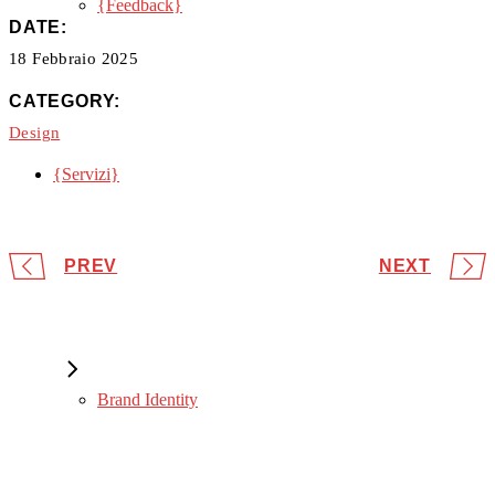
{Feedback}
DATE:
18 Febbraio 2025
Social Network
CATEGORY:
Design
{Servizi}
Ufficio Stampa
PREV
NEXT
Brand Identity