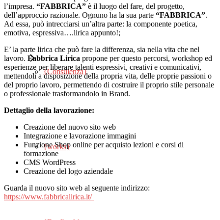
l’impresa.
“FABBRICA”
è il luogo del fare, del progetto,
{works}
dell’approccio razionale. Ognuno ha la sua parte
“FABBRICA”
.
Ad essa, può intrecciarsi un’altra parte: la componente poetica,
Campagne Banner e Display
emotiva, espressiva….lirica appunto!;
{Feedback}
E’ la parte lirica che può fare la differenza, sia nella vita che nel
lavoro.
Fabbrica Lirica
propone per questo percorsi, workshop ed
esperienze per liberare talenti espressivi, creativi e comunicativi,
{Consulenza}
Gestione Newsletter
mettendoli a disposizione della propria vita, delle proprie passioni o
del proprio lavoro, permettendo di costruire il proprio stile personale
o professionale trasformandolo in Brand.
Dettaglio della lavorazione:
Google ADS
Creazione del nuovo sito web
Integrazione e lavorazione immagini
Funzione Shop online per acquisto lezioni e corsi di
{works}
formazione
CMS WordPress
Ottimizzazione SEO
Creazione del logo aziendale
Guarda il nuovo sito web al seguente indirizzo:
https://www.fabbricalirica.it/
Siti Web