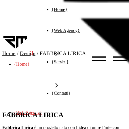
Skip
{Home}
to
the
content
{Web Agency}
Home
Design
FABBRICA LIRICA
{Servizi}
{Home}
{Contatti}
{Web Agency}
FABBRICA LIRICA
{Consulenza}
Brand Identity
Fabbrica Lirica
è un progetto nato con l’idea di unire l’arte con