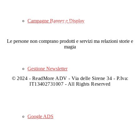
Campagne Banner e Display
Sentiti
libero
di
raccontarci la
tua
idea
Le persone non comprano prodotti e servizi ma relazioni storie e
magia
Gestione Newsletter
© 2024 - ReadMore ADV - Via delle Sirene 34 - P.Iva:
IT13402731007 - All Rights Reserved
Google ADS