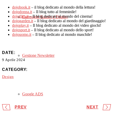
dojobook.it
– il blog dedicato al mondo della lettura!
dojodonna.it
– Il blog tutto al femminile!
dojofilm.it
– Il blog dedicato al mondo del cinema!
Campagne Banner e Display
dojogarden.it
– Il blog dedicato al mondo del giardinaggio!
dojoplay.it
– Il blog dedicato al mondo dei video giochi!
dojosport.it
– Il blog dedicato al mondo dello sport!
dojouomo.it
– Il blog dedicato al mondo maschile!
DATE:
Gestione Newsletter
9 Aprile 2024
CATEGORY:
Design
Google ADS
PREV
NEXT