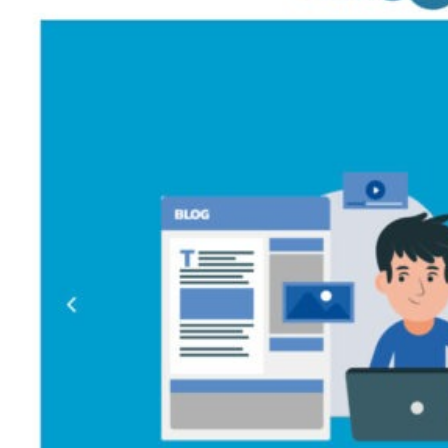
{works}
Campagne Banner e Display
{Feedback}
{Consulenza}
Gestione Newsletter
Google ADS
{works}
Ottimizzazione SEO
Siti Web