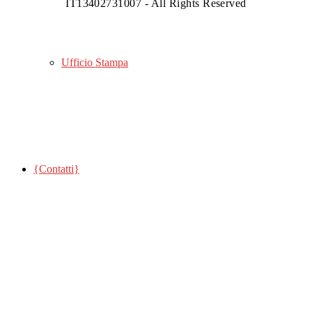
IT13402731007 - All Rights Reserved
Ufficio Stampa
{Contatti}