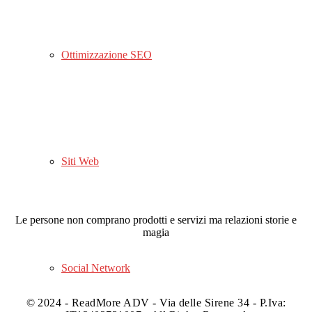
Ottimizzazione SEO
Siti Web
Sentiti
libero
di
raccontarci la
tua
idea
Le persone non comprano prodotti e servizi ma relazioni storie e
magia
Social Network
© 2024 - ReadMore ADV - Via delle Sirene 34 - P.Iva: