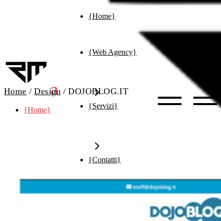
Skip
{Home}
to
the
content
{Web Agency}
Home
Design
DOJOBLOG.IT
{Servizi}
{Home}
{Contatti}
{Web Agency}
{Consulenza}
Brand Identity